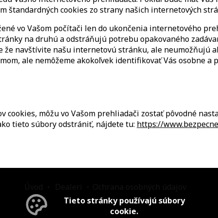
ím štandardných cookies zo strany našich internetových str
ložené vo Vašom počítači len do ukončenia internetového p
 stránky na druhú a odstráňujú potrebu opakovaného zadáva
de že navštívite našu internetovú stránku, ale neumožňujú a
mom, ale nemôžeme akokoľvek identifikovať Vás osobne a 
ov cookies, môžu vo Vašom prehliadači zostať pôvodné nast
ko tieto súbory odstrániť, nájdete tu:
https://www.bezpecne
Úvod
Dealeri
Ochrana osobných údajov
Tieto stránky používajú súbory
cookie.