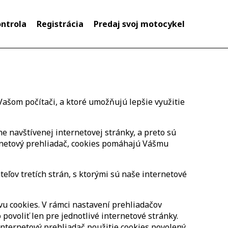
ontrola
Registrácia
Predaj svoj motocykel
ašom počítači, a ktoré umožňujú lepšie využitie
e navštívenej internetovej stránky, a preto sú
ernetový prehliadač, cookies pomáhajú Vášmu
ľov tretích strán, s ktorými sú naše internetové
vu cookies. V rámci nastavení prehliadačov
 povoliť len pre jednotlivé internetové stránky.
nternetový prehliadač použitie cookies povolený,