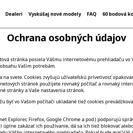
Dealeri
Vyskúšaj nové modely
FAQ
60 bodová k
Ochrana osobných údajov
tová stránka posiela Vášmu internetovému prehliadaču vo V
h obsahu Vašim potrebám.
na svete. Cookies zvyšujú užívateľskú prívetivosť opakovan
ernetových stránok použijete rovnaký počítač a rovnaký int
né stránky a Vaše nastavenia stránok.
u byť vo Vašom počítači ukladané tiež cookies prevádzkovate
net Explorer, Firefox, Google Chrome a pod.) podporujú sprá
 úplne zakázať ich používanie, dá sa ich tiež blokovať alebo
edu Vášho internetového prehliadača. Pokiaľ bude mať Váš i