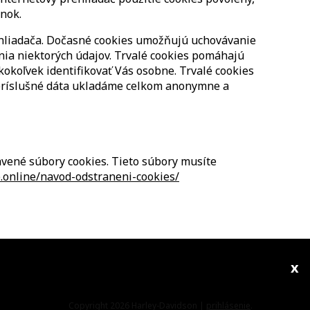
ánok.
rehliadača. Dočasné cookies umožňujú uchovávanie
nia niektorých údajov. Trvalé cookies pomáhajú
kokoľvek identifikovať Vás osobne. Trvalé cookies
príslušné dáta ukladáme celkom anonymne a
avené súbory cookies. Tieto súbory musíte
.online/navod-odstraneni-cookies/
x
Copyright 2026 Harley-Davidson |
prihlásenie
.