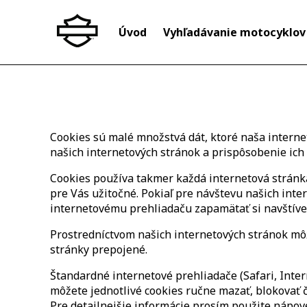
Úvod
Vyhľadávanie motocyklov
Cookies sú malé množstvá dát, ktoré naša interne
našich internetových stránok a prispôsobenie ic
Cookies používa takmer každá internetová stránka 
pre Vás užitočné. Pokiaľ pre návštevu našich int
internetovému prehliadaču zapamätať si navštíve
Prostredníctvom našich internetových stránok môž
stránky prepojené.
Štandardné internetové prehliadače (Safari, Inter
môžete jednotlivé cookies ručne mazať, blokovať či
Pre detailnejšie informácie prosím použite nápov